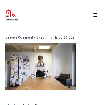
Skip
to
content
Leave a Comment
/ By
admin
/
Março 23, 2021