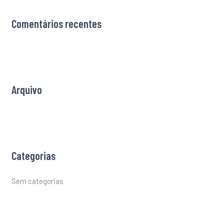
r
Comentários recentes
c
h
f
o
r
Arquivo
:
Categorias
Sem categorias