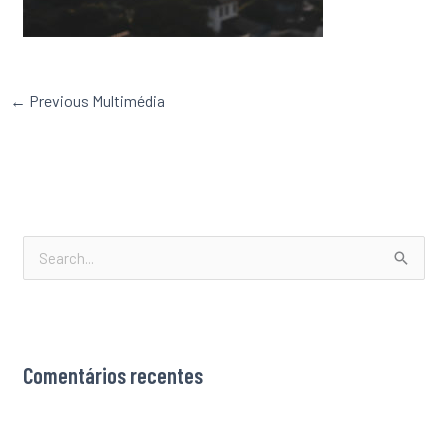
←
Previous Multimédia
S
e
a
r
Comentários recentes
c
h
f