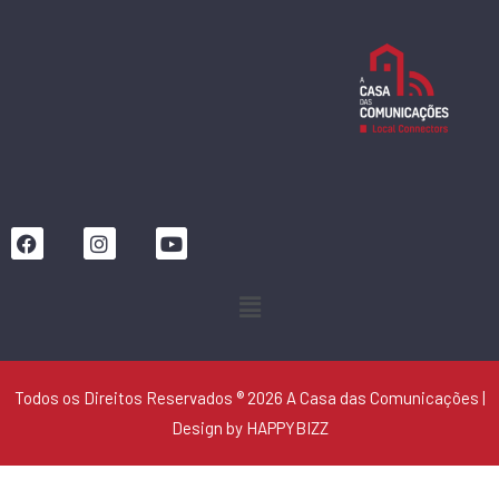
F
I
Y
a
n
o
c
s
u
Menu
e
t
t
b
a
u
o
g
b
o
r
e
k
a
m
Todos os Direitos Reservados ® 2026 A Casa das Comunicações |
Design by HAPPYBIZZ