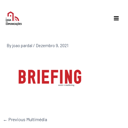
Skip
to
content
By
joao pardal
/
Dezembro 9, 2021
←
Previous Multimédia