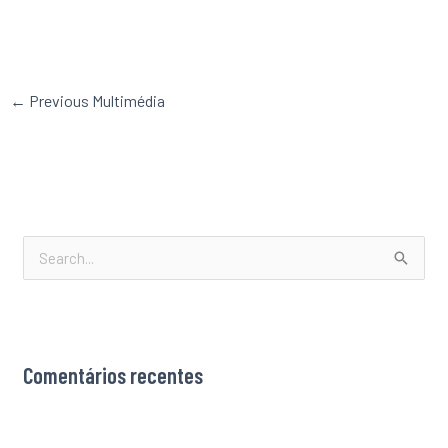
←
Previous Multimédia
S
e
a
r
Comentários recentes
c
h
f