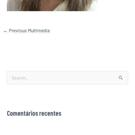
←
Previous Multimédia
S
e
a
r
Comentários recentes
c
h
f