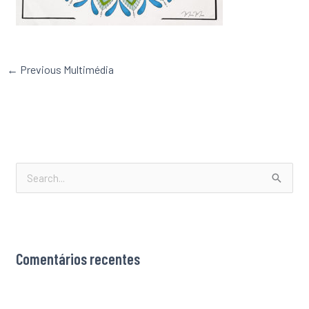
←
Previous Multimédia
S
e
a
r
Comentários recentes
c
h
f