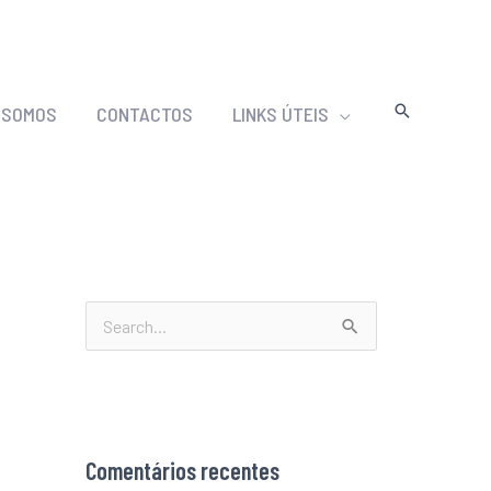
 SOMOS
CONTACTOS
LINKS ÚTEIS
S
e
a
r
Comentários recentes
c