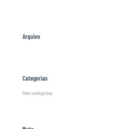
h
f
o
r
Arquivo
:
Categorias
Sem categorias